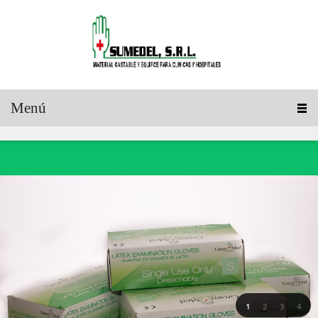
Menú
1
2
3
4